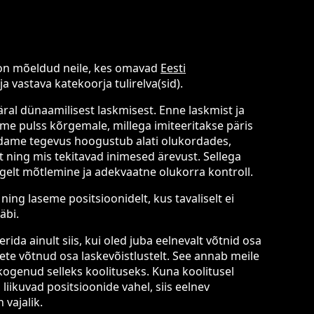
 on mõeldud neile, kes omavad
Eesti
ja vastava katekoorja tulirelva(sid).
al dünaamilisest laskmisest. Enne laskmist ja
dame pulss kõrgemale, millega imiteeritakse päris
üdame tegevus hoogustub alati olukordades,
lt ning mis tekitavad inimesed ärevust. Sellega
gelt mõtlemine ja adekvaatne olukorra kontroll.
ning laseme positsioonidelt, kus tavaliselt ei
läbi.
erida ainult siis, kui oled juba eelnevalt võtnid osa
lete võtnud osa laskevõistlustelt. See annab meile
 kogenud selleks koolituseks. Kuna koolitusel
 liikuvad positsioonide vahel, siis eelnev
 vajalik.