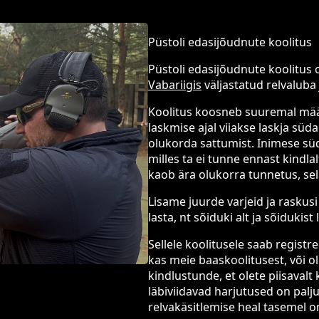
Püstoli edasijõudnute koolitus
Püstoli edasijõudnute koolitus
Vabariigis
väljastatud relvaluba 
Koolitus koosneb suuremal määr
laskmise ajal viiakse laskja sü
olukorda sattumist. Inimese s
milles ta ei tunne ennast kindla
kaob ära olukorra tunnetus, sel
Lisame juurde varjeid ja raskusi 
lasta, nt sõiduki alt ja sõidukist 
Sellele koolitusele saab registre
kas meie baaskoolitusest, või o
kindlustunde, et olete piisavalt
läbiviidavad harjutused on palju
relvakäsitlemise heal tasemel on