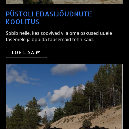
PÜSTOLI EDASIJÕUDNUTE
KOOLITUS
Sobib neile, kes soovivad viia oma oskused uuele
tasemele ja õppida täpsemaid tehnikaid.
LOE LISA