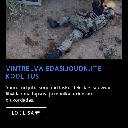
VINTRELVA EDASIJÕUDNUTE
KOOLITUS
Suunatud juba kogenud laskuritele, kes soovivad
lihvida oma täpsust ja tehnikat erinevates
olukordades.
LOE LISA