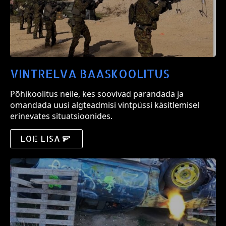
VINTRELVA BAASKOOLITUS
Põhikoolitus neile, kes soovivad parandada ja
omandada uusi algteadmisi vintpüssi käsitlemisel
erinevates situatsioonides.
LOE LISA