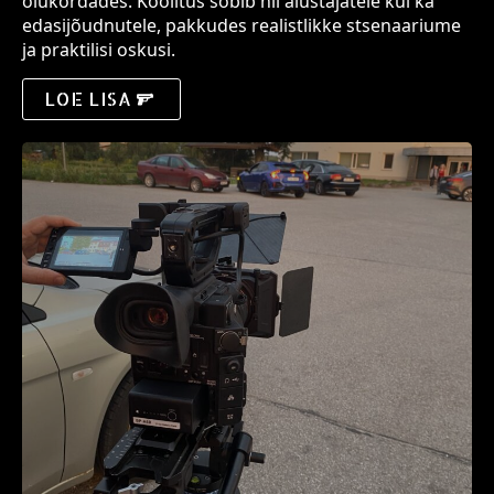
olukordades. Koolitus sobib nii alustajatele kui ka
edasijõudnutele, pakkudes realistlikke stsenaariume
ja praktilisi oskusi.
LOE LISA