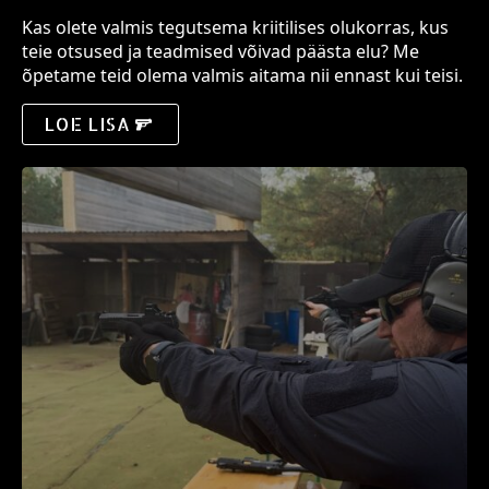
Kas olete valmis tegutsema kriitilises olukorras, kus
teie otsused ja teadmised võivad päästa elu? Me
õpetame teid olema valmis aitama nii ennast kui teisi.
LOE LISA